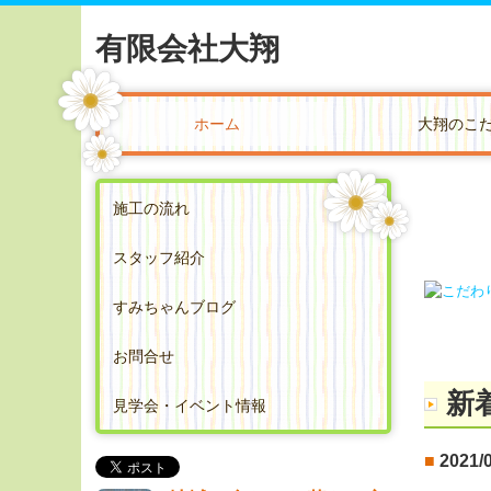
有限会社大翔
ホーム
大翔のこ
毎
施工の流れ
スタッフ紹介
すみちゃんブログ
お問合せ
新
見学会・イベント情報
■
202