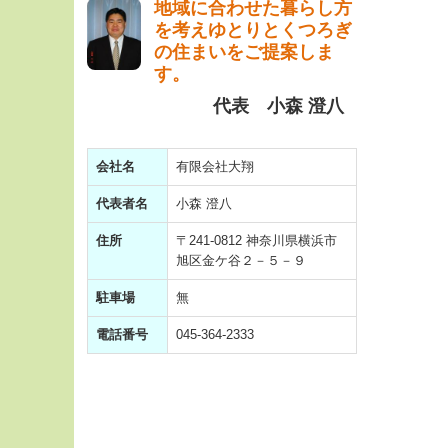
地域に合わせた暮らし方
を考えゆとりとくつろぎ
の住まいをご提案しま
す。
代表 小森 澄八
会社名
有限会社大翔
代表者名
小森 澄八
住所
〒241-0812 神奈川県横浜市
旭区金ケ谷２－５－９
駐車場
無
電話番号
045-364-2333